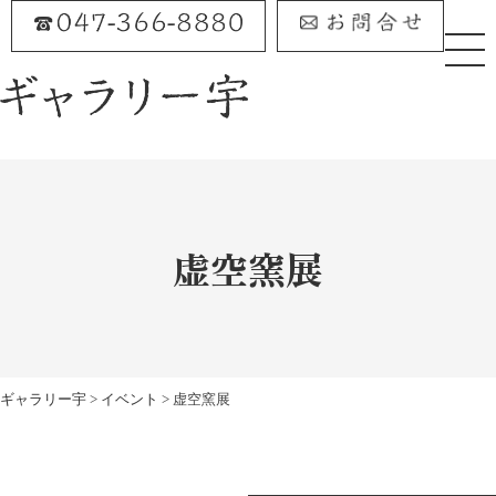
Skip
to
content
虚空窯展
ギャラリー宇
>
イベント
>
虚空窯展